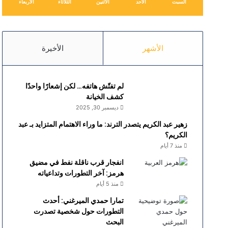
السبت
الأحد
الأثنين
الثلاثاء
الأربعاء
الأشهر
الأخيرة
لم تفتّش هاتفه… لكن إشعارًا واحدًا
كشف الخيانة
ديسمبر 30, 2025
زهير عبد الكريم يتصدر الترند: ما وراء الاهتمام المتزايد بـ عبد
الكريم؟
منذ 7 أيام
انفجار قرب ناقلة نفط في مضيق
هرمز: آخر التطورات وتداعياته
منذ 5 أيام
تمارا حمدي الميرغني: أحدث
التطورات حول شخصية تصدرت
البحث