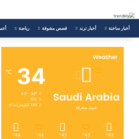
أخبار ساخنة
أخبار ترند
قصص مشوقة
رياضة
أعم
Weather
34
℃
Saudi Arabia
43º - 34º
10%
1.89 كيلومتر/ساعة
غيوم متفرقة
44
44
43
43
43
℃
℃
℃
℃
℃