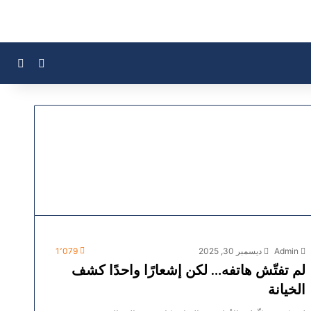
بحث
الوضع ال
Admin
ديسمبر 30, 2025
1٬079
لم تفتّش هاتفه… لكن إشعارًا واحدًا كشف
الخيانة